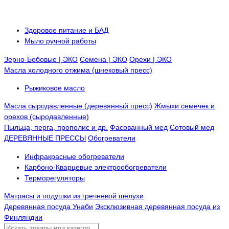
Здоровое питание и БАД
Мыло ручной работы
Зерно-Бобовые | ЭКО
Семена | ЭКО
Орехи | ЭКО
Масла холодного отжима (шнековый пресс)
Рыжиковое масло
Масла сыродавленные (деревянный пресс)
Жмыхи семечек и
орехов (сыродавленные)
Пыльца, перга, прополис и др.
Фасованный мед
Сотовый мед
ДЕРЕВЯННЫЕ ПРЕССЫ
Обогреватели
Инфракрасные обогреватели
Карбоно-Кварцевые электрообогреватели
Терморегуляторы
Матрасы и подушки из гречневой шелухи
Деревянная посуда Унаби
Эксклюзивная деревянная посуда из
Финляндии