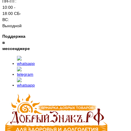
ПН-ПТ:
10:00 -
18:00 СБ-
ВС:
Выходной
Поддержка
в
мессенджере