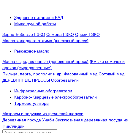
Здоровое питание и БАД
Мыло ручной работы
Зерно-Бобовые | ЭКО
Семена | ЭКО
Орехи | ЭКО
Масла холодного отжима (шнековый пресс)
Рыжиковое масло
Масла сыродавленные (деревянный пресс)
Жмыхи семечек и
орехов (сыродавленные)
Пыльца, перга, прополис и др.
Фасованный мед
Сотовый мед
ДЕРЕВЯННЫЕ ПРЕССЫ
Обогреватели
Инфракрасные обогреватели
Карбоно-Кварцевые электрообогреватели
Терморегуляторы
Матрасы и подушки из гречневой шелухи
Деревянная посуда Унаби
Эксклюзивная деревянная посуда из
Финляндии