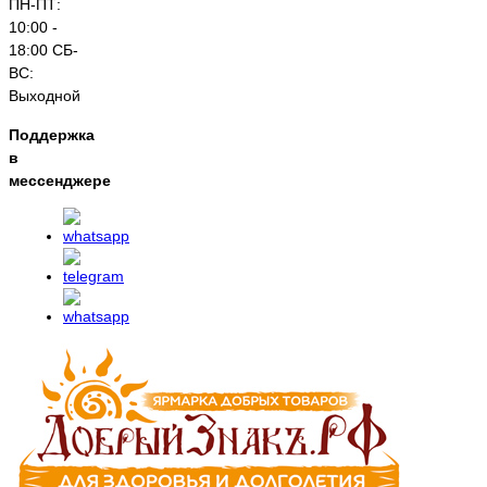
ПН-ПТ:
10:00 -
18:00 СБ-
ВС:
Выходной
Поддержка
в
мессенджере