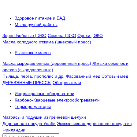
Здоровое питание и БАД
Мыло ручной работы
Зерно-Бобовые | ЭКО
Семена | ЭКО
Орехи | ЭКО
Масла холодного отжима (шнековый пресс)
Рыжиковое масло
Масла сыродавленные (деревянный пресс)
Жмыхи семечек и
орехов (сыродавленные)
Пыльца, перга, прополис и др.
Фасованный мед
Сотовый мед
ДЕРЕВЯННЫЕ ПРЕССЫ
Обогреватели
Инфракрасные обогреватели
Карбоно-Кварцевые электрообогреватели
Терморегуляторы
Матрасы и подушки из гречневой шелухи
Деревянная посуда Унаби
Эксклюзивная деревянная посуда из
Финляндии