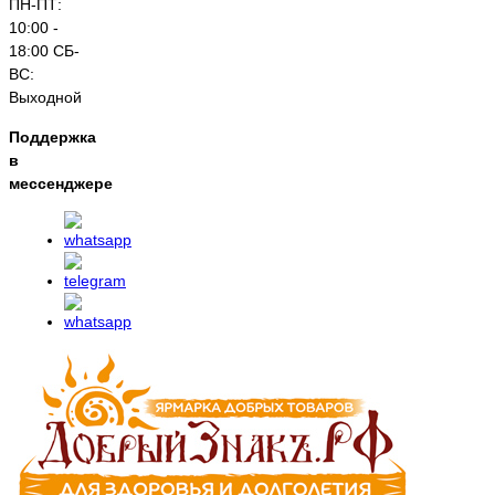
ПН-ПТ:
10:00 -
18:00 СБ-
ВС:
Выходной
Поддержка
в
мессенджере