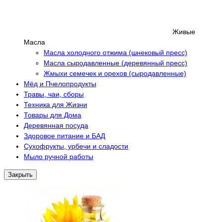
Живые
Масла
Масла холодного отжима (шнековый пресс)
Масла сыродавленные (деревянный пресс)
Жмыхи семечек и орехов (сыродавленные)
Мёд и Пчелопродукты
Травы, чаи, сборы
Техника для Жизни
Товары для Дома
Деревянная посуда
Здоровое питание и БАД
Сухофрукты, урбечи и сладости
Мыло ручной работы
Закрыть