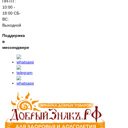
ПН-ПТ:
10:00 -
18:00 СБ-
ВС:
Выходной
Поддержка
в
мессенджере