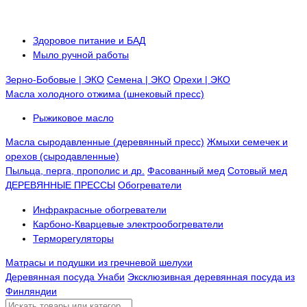
Здоровое питание и БАД
Мыло ручной работы
Зерно-Бобовые | ЭКО
Семена | ЭКО
Орехи | ЭКО
Масла холодного отжима (шнековый пресс)
Рыжиковое масло
Масла сыродавленные (деревянный пресс)
Жмыхи семечек и
орехов (сыродавленные)
Пыльца, перга, прополис и др.
Фасованный мед
Сотовый мед
ДЕРЕВЯННЫЕ ПРЕССЫ
Обогреватели
Инфракрасные обогреватели
Карбоно-Кварцевые электрообогреватели
Терморегуляторы
Матрасы и подушки из гречневой шелухи
Деревянная посуда Унаби
Эксклюзивная деревянная посуда из
Финляндии