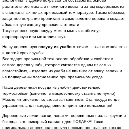
экологична. Изделие покрывается составом на основе
растительного масла и пчелиного воска, а затем выдерживается
в специальных печах при высокой температуре. Таким образом,
защитное покрытие проникает в само волокно дерева и создает
абсолютную защиту древесины от влаги.
Такую деревянную посуду можно мыть как обычную
фарфоровую или металлическую.
Нашу деревянную
посуду из унаби
отличает - высокое качество
и долгий срок службы.
Благодаря правильной технологии обработки и свойствам
самого дерева унаби, которое считается одним из самых
влагостойких, - изделия из унаби не впитывают влагу, запахи и
не подвержены плесневению при правильном уходе.
Наша деревянная посуда из унаби - действительно
термостойкая (конечно, в микроволновку ставить не нужно).
Можно интенсивно пользоваться кипятком. Эта посуда не для
украшения, а для каждодневного приятного пользования!
Деревянные ложки, вилки, лопатки, деревянные пиалы, кружки и
блюдца - это шикарный вариант для ПОДАРКА! Такая
оригинальная деревянная посуда несомненно вызовет только