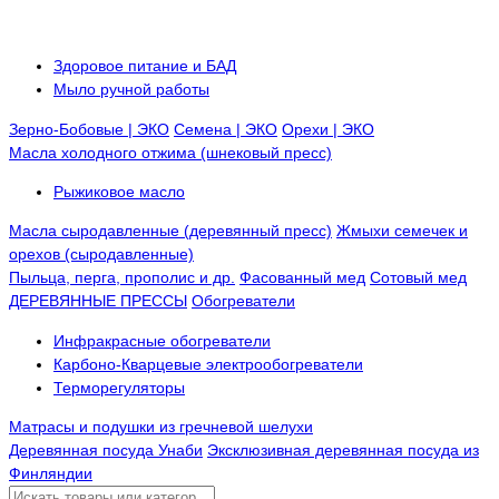
Здоровое питание и БАД
Мыло ручной работы
Зерно-Бобовые | ЭКО
Семена | ЭКО
Орехи | ЭКО
Масла холодного отжима (шнековый пресс)
Рыжиковое масло
Масла сыродавленные (деревянный пресс)
Жмыхи семечек и
орехов (сыродавленные)
Пыльца, перга, прополис и др.
Фасованный мед
Сотовый мед
ДЕРЕВЯННЫЕ ПРЕССЫ
Обогреватели
Инфракрасные обогреватели
Карбоно-Кварцевые электрообогреватели
Терморегуляторы
Матрасы и подушки из гречневой шелухи
Деревянная посуда Унаби
Эксклюзивная деревянная посуда из
Финляндии