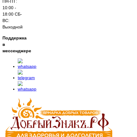
ПН-ПТ:
10:00 -
18:00 СБ-
ВС:
Выходной
Поддержка
в
мессенджере