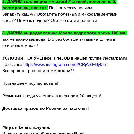
2. ДАРИМ коллекцию жмыхов! Льняной, конопляный,
расторопши, все тут!
По 1 кг между прочим.
Запарить кашку? Обогатить полезными микроэлементами
салат? Помочь печени? Это все к этим ребятам.
3. ДАРИМ сыродавленное Масло кедрового ореха 100 мл
-
так же важно как вода! В 5 раз больше витамина Е, чем в
оливковом масле!
УСЛОВИЯ ПОЛУЧЕНИЯ ПРИЗОВ
в нашей группе Инстаграмм
по ссылке
https://www.instagram.com/p/CRjASlFHy0E/
Все просто - репост и комментарий!
Приглашаем поучаствовать!
Розыгрыш среди участников проведем 20 августа!
Доставка призов по России за наш счет!
Мира и Благополучия,
И пусть удача улыбнется именно Вам!