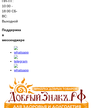
ПН-ПТ:
10:00 -
18:00 СБ-
ВС:
Выходной
Поддержка
в
мессенджере