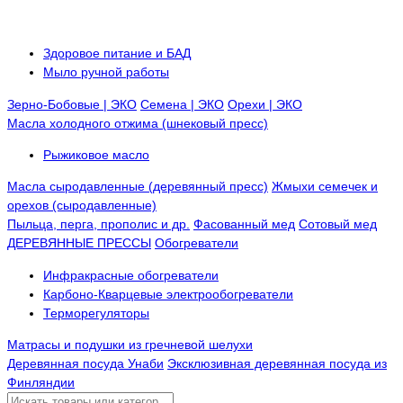
Здоровое питание и БАД
Мыло ручной работы
Зерно-Бобовые | ЭКО
Семена | ЭКО
Орехи | ЭКО
Масла холодного отжима (шнековый пресс)
Рыжиковое масло
Масла сыродавленные (деревянный пресс)
Жмыхи семечек и
орехов (сыродавленные)
Пыльца, перга, прополис и др.
Фасованный мед
Сотовый мед
ДЕРЕВЯННЫЕ ПРЕССЫ
Обогреватели
Инфракрасные обогреватели
Карбоно-Кварцевые электрообогреватели
Терморегуляторы
Матрасы и подушки из гречневой шелухи
Деревянная посуда Унаби
Эксклюзивная деревянная посуда из
Финляндии