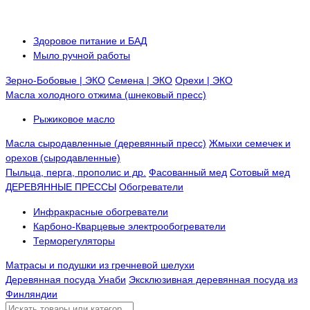
Здоровое питание и БАД
Мыло ручной работы
Зерно-Бобовые | ЭКО
Семена | ЭКО
Орехи | ЭКО
Масла холодного отжима (шнековый пресс)
Рыжиковое масло
Масла сыродавленные (деревянный пресс)
Жмыхи семечек и
орехов (сыродавленные)
Пыльца, перга, прополис и др.
Фасованный мед
Сотовый мед
ДЕРЕВЯННЫЕ ПРЕССЫ
Обогреватели
Инфракрасные обогреватели
Карбоно-Кварцевые электрообогреватели
Терморегуляторы
Матрасы и подушки из гречневой шелухи
Деревянная посуда Унаби
Эксклюзивная деревянная посуда из
Финляндии