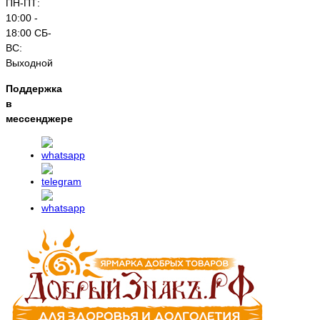
ПН-ПТ:
10:00 -
18:00 СБ-
ВС:
Выходной
Поддержка
в
мессенджере