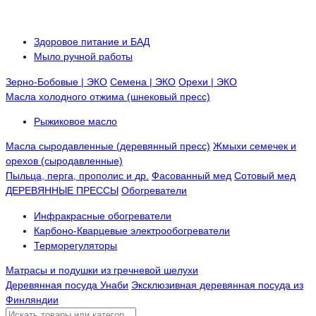
Здоровое питание и БАД
Мыло ручной работы
Зерно-Бобовые | ЭКО
Семена | ЭКО
Орехи | ЭКО
Масла холодного отжима (шнековый пресс)
Рыжиковое масло
Масла сыродавленные (деревянный пресс)
Жмыхи семечек и
орехов (сыродавленные)
Пыльца, перга, прополис и др.
Фасованный мед
Сотовый мед
ДЕРЕВЯННЫЕ ПРЕССЫ
Обогреватели
Инфракрасные обогреватели
Карбоно-Кварцевые электрообогреватели
Терморегуляторы
Матрасы и подушки из гречневой шелухи
Деревянная посуда Унаби
Эксклюзивная деревянная посуда из
Финляндии