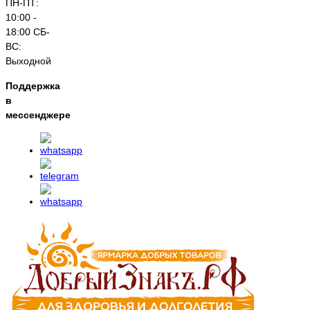
ПН-ПТ:
10:00 -
18:00 СБ-
ВС:
Выходной
Поддержка
в
мессенджере