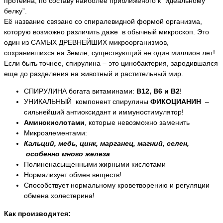
протеина, по составу наиболее приближеного к “идеальному
белку”.
Её название связано со спиралевидной формой организма,
которую возможно различить даже в обычный микроскоп. Это
один из САМЫХ ДРЕВНЕЙШИХ микроорганизмов,
сохранившихся на Земле, существующий не один миллион лет!
Если быть точнее, спирулина – это цинобактерия, зародившаяся
еще до разделения на животный и растительный мир.
СПИРУЛИНА богата витаминами:
В12, В6 и В2
!
УНИКАЛЬНЫЙ компонент спирулины
ФИКОЦИАНИН
–
сильнейший антиоксидант и иммуностимулятор!
Аминокислотами
, которые невозможно заменить
Микроэлементами:
Кальций, медь, цинк, марганец, магний, селен,
особенно много железа
Полиненасыщенными жирными кислотами
Нормализует обмен веществ!
Способствует нормальному кроветворению и регуляции
обмена холестерина!
Как производится: