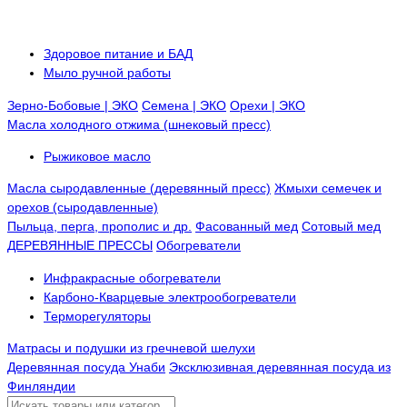
Здоровое питание и БАД
Мыло ручной работы
Зерно-Бобовые | ЭКО
Семена | ЭКО
Орехи | ЭКО
Масла холодного отжима (шнековый пресс)
Рыжиковое масло
Масла сыродавленные (деревянный пресс)
Жмыхи семечек и
орехов (сыродавленные)
Пыльца, перга, прополис и др.
Фасованный мед
Сотовый мед
ДЕРЕВЯННЫЕ ПРЕССЫ
Обогреватели
Инфракрасные обогреватели
Карбоно-Кварцевые электрообогреватели
Терморегуляторы
Матрасы и подушки из гречневой шелухи
Деревянная посуда Унаби
Эксклюзивная деревянная посуда из
Финляндии