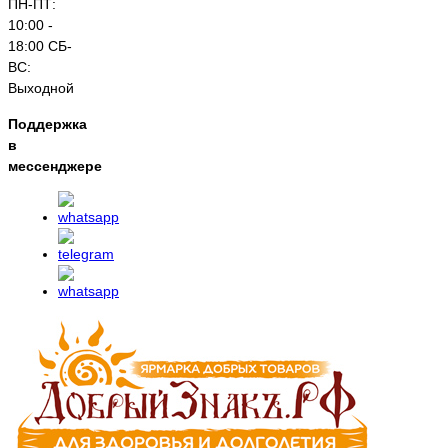
ПН-ПТ:
10:00 -
18:00 СБ-
ВС:
Выходной
Поддержка
в
мессенджере