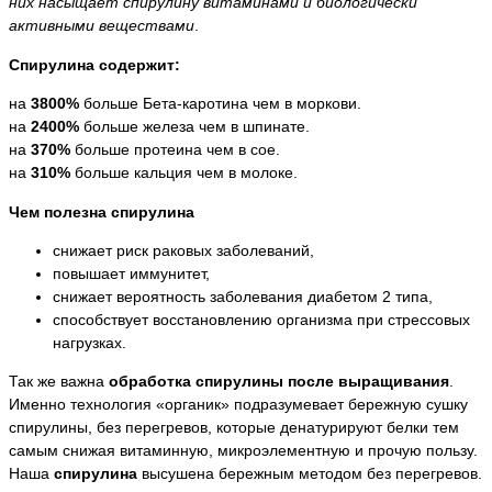
них насыщает спирулину витаминами и биологически
активными веществами
.
Спирулина содержит:
на
3800%
больше Бета-каротина чем в моркови.
на
2400%
больше железа чем в шпинате.
на
370%
больше протеина чем в сое.
на
310%
больше кальция чем в молоке.
Чем полезна спирулина
снижает риск раковых заболеваний,
повышает иммунитет,
снижает вероятность заболевания диабетом 2 типа,
способствует восстановлению организма при стрессовых
нагрузках.
Так же важна
обработка спирулины после выращивания
.
Именно технология «органик» подразумевает бережную сушку
спирулины, без перегревов, которые денатурируют белки тем
самым снижая витаминную, микроэлементную и прочую пользу.
Наша
спирулина
высушена бережным методом без перегревов.