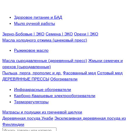
Здоровое питание и БАД
Мыло ручной работы
Зерно-Бобовые | ЭКО
Семена | ЭКО
Орехи | ЭКО
Масла холодного отжима (шнековый пресс)
Рыжиковое масло
Масла сыродавленные (деревянный пресс)
Жмыхи семечек и
орехов (сыродавленные)
Пыльца, перга, прополис и др.
Фасованный мед
Сотовый мед
ДЕРЕВЯННЫЕ ПРЕССЫ
Обогреватели
Инфракрасные обогреватели
Карбоно-Кварцевые электрообогреватели
Терморегуляторы
Матрасы и подушки из гречневой шелухи
Деревянная посуда Унаби
Эксклюзивная деревянная посуда из
Финляндии