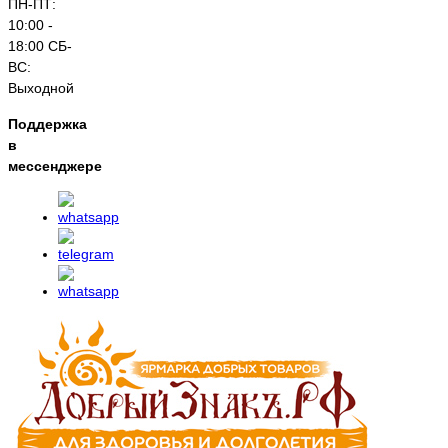
ПН-ПТ:
10:00 -
18:00 СБ-
ВС:
Выходной
Поддержка
в
мессенджере