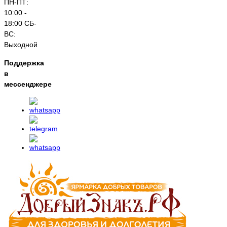
ПН-ПТ:
10:00 -
18:00 СБ-
ВС:
Выходной
Поддержка
в
мессенджере