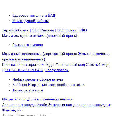
Здоровое питание и БАД
Мыло ручной работы
Зерно-Бобовые | ЭКО
Семена | ЭКО
Орехи | ЭКО
Масла холодного отжима (шнековый пресс)
Рыжиковое масло
Масла сыродавленные (деревянный пресс)
Жмыхи семечек и
орехов (сыродавленные)
Пыльца, перга, прополис и др.
Фасованный мед
Сотовый мед
ДЕРЕВЯННЫЕ ПРЕССЫ
Обогреватели
Инфракрасные обогреватели
Карбоно-Кварцевые электрообогреватели
Терморегуляторы
Матрасы и подушки из гречневой шелухи
Деревянная посуда Унаби
Эксклюзивная деревянная посуда из
Финляндии