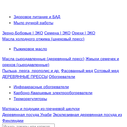
Здоровое питание и БАД
Мыло ручной работы
Зерно-Бобовые | ЭКО
Семена | ЭКО
Орехи | ЭКО
Масла холодного отжима (шнековый пресс)
Рыжиковое масло
Масла сыродавленные (деревянный пресс)
Жмыхи семечек и
орехов (сыродавленные)
Пыльца, перга, прополис и др.
Фасованный мед
Сотовый мед
ДЕРЕВЯННЫЕ ПРЕССЫ
Обогреватели
Инфракрасные обогреватели
Карбоно-Кварцевые электрообогреватели
Терморегуляторы
Матрасы и подушки из гречневой шелухи
Деревянная посуда Унаби
Эксклюзивная деревянная посуда из
Финляндии