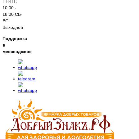
ПН-ПТ:
10:00 -
18:00 СБ-
ВС:
Выходной
Поддержка
в
мессенджере