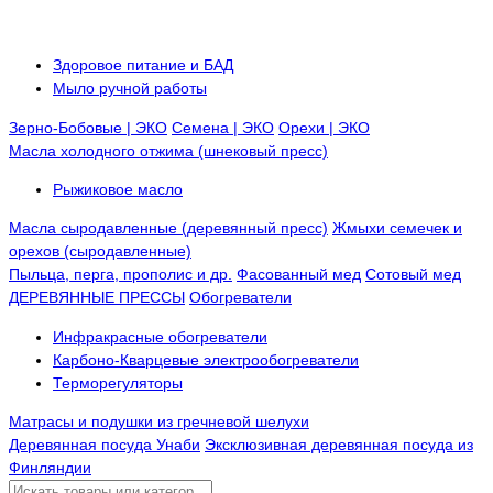
Здоровое питание и БАД
Мыло ручной работы
Зерно-Бобовые | ЭКО
Семена | ЭКО
Орехи | ЭКО
Масла холодного отжима (шнековый пресс)
Рыжиковое масло
Масла сыродавленные (деревянный пресс)
Жмыхи семечек и
орехов (сыродавленные)
Пыльца, перга, прополис и др.
Фасованный мед
Сотовый мед
ДЕРЕВЯННЫЕ ПРЕССЫ
Обогреватели
Инфракрасные обогреватели
Карбоно-Кварцевые электрообогреватели
Терморегуляторы
Матрасы и подушки из гречневой шелухи
Деревянная посуда Унаби
Эксклюзивная деревянная посуда из
Финляндии