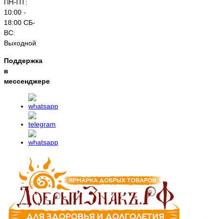
ПН-ПТ:
10:00 -
18:00 СБ-
ВС:
Выходной
Поддержка
в
мессенджере